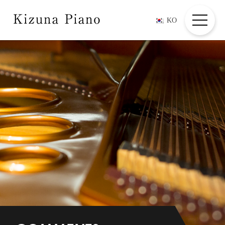
KO
HOME
ABOUT
COMPOSERS + PLAYER
COMMENTS
MOVIES
INFORMATION
CREDIT/CONTACT